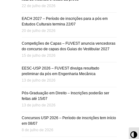
22 de julho de 2026
EACH 2027 – Período de inscrições para a pós em
Estudos Culturais termina 22/07
20 de julho de 2026
Competições de Capas – FUVEST anuncia vencedoras
do concurso de capas dos Guias do Vestibular 2027
15 de julho de 2026
EESC-USP 2026 – FUVEST divulga resultado
preliminar da pós em Engenharia Mecânica
13 de julho de 2026
Pós-Graduação em Direito – Inscrições poderão ser
feitas até 15/07
13 de julho de 2026
Concursos USP 2026 – Período de inscrições tem início
em 08/07
8 de julho de 2026
Al