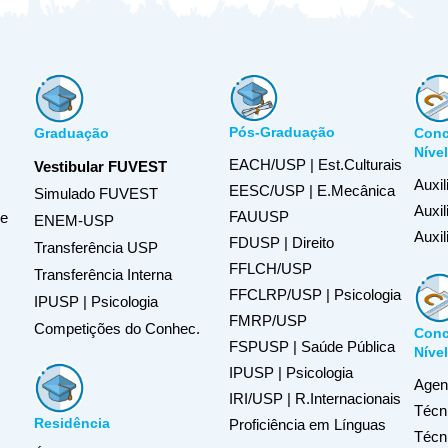
Pós-Graduação
Graduação
Conc
Níve
EACH/USP | Est.Culturais
Vestibular FUVEST
Auxil
EESC/USP | E.Mecânica
Simulado FUVEST
Auxi
FAUUSP
de
ENEM-USP
Auxil
FDUSP | Direito
Transferência USP
FFLCH/USP
Transferência Interna
FFCLRP/USP | Psicologia
IPUSP | Psicologia
FMRP/USP
Competições do Conhec.
Conc
FSPUSP | Saúde Pública
Níve
IPUSP | Psicologia
Agent
IRI/USP | R.Internacionais
Técn
Residência
Proficiência em Línguas
Técn