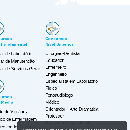
ursos
Concursos
l Fundamental
Nível Superior
Cirurgião-Dentista
iar de Laboratório
Educador
liar de Manutenção
Enfermeiro
iar de Serviços Gerais
Engenheiro
Especialista em Laboratório
Físico
Fonoaudiólogo
ursos
Médico
l Médio
Orientador – Arte Dramática
e de Vigilância
Professor
ico de Enfermagem
Terapeuta Ocupacional
ico em Informática
Veterinário