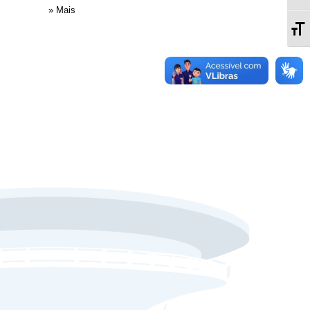
» Mais
Al