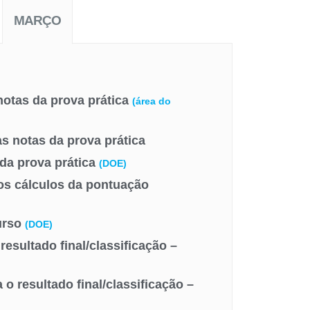
MARÇO
notas da prova prática
(área do
s notas da prova prática
da prova prática
(DOE)
dos cálculos da pontuação
curso
(DOE)
resultado final/classificação –
o resultado final/classificação –