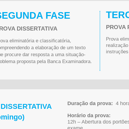
TER
SEGUNDA FASE
PROVA 
ROVA DISSERTATIVA
Prova elim
ova eliminatória e classificatória,
realização
ompreendendo a elaboração de um texto
instruções
e procure dar resposta a uma situação-
roblema proposta pela Banca Examinadora.
Duração da prova:
4 hor
 DISSERTATIVA
Horário da prova:
omingo)
12h – Abertura dos portões
exame.