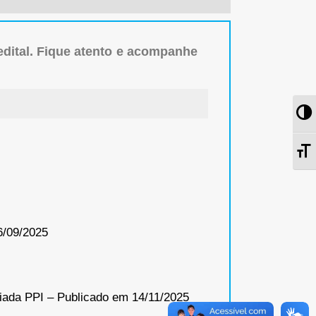
edital. Fique atento e acompanhe
Al
Al
6/09/2025
iada PPI – Publicado em 14/11/2025