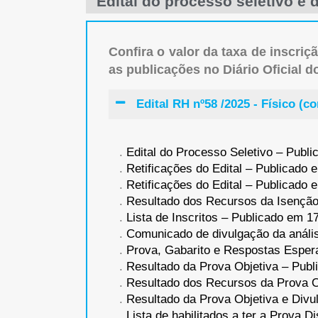
Edital do processo seletivo e
Confira o valor da taxa de inscri
as publicações no Diário Oficial 
Edital RH nº58 /2025 - Físico (
.
Edital do Processo Seletivo – Publ
.
Retificações do Edital – Publicado 
.
Retificações do Edital – Publicado 
.
Resultado dos Recursos da Isenção
.
Lista de Inscritos – Publicado em 1
.
Comunicado de divulgação da análise
.
Prova, Gabarito e Respostas Esper
.
Resultado da Prova Objetiva – Publ
.
Resultado dos Recursos da Prova O
.
Resultado da Prova Objetiva e Div
.
Lista de habilitados a ter a Prova D