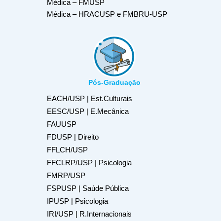
Médica – FMUSP
Médica – HRACUSP e FMBRU-USP
Pós-Graduação
EACH/USP | Est.Culturais
EESC/USP | E.Mecânica
FAUUSP
FDUSP | Direito
FFLCH/USP
FFCLRP/USP | Psicologia
FMRP/USP
FSPUSP | Saúde Pública
IPUSP | Psicologia
IRI/USP | R.Internacionais