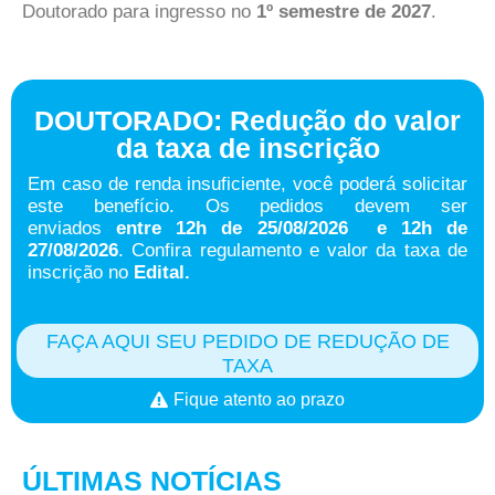
Doutorado para ingresso no
1º semestre de 2027
.
DOUTORADO: Redução do valor
da taxa de inscrição
Em caso de renda insuficiente, você poderá solicitar
este benefício. Os pedidos devem ser
enviados
entre 12h de 25/08/2026 e 12h de
27/08/2026
. Confira regulamento e valor da taxa de
inscrição no
Edital
.
FAÇA AQUI SEU PEDIDO DE REDUÇÃO DE
TAXA
Fique atento ao prazo
ÚLTIMAS NOTÍCIAS