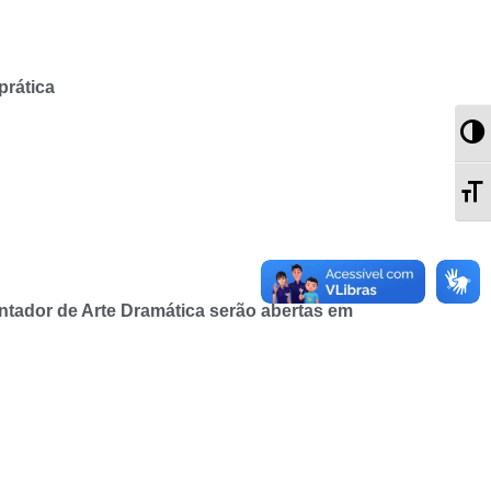
prática
Al
Al
entador de Arte Dramática serão abertas em