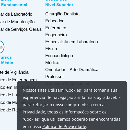
l Fundamental
Nível Superior
Cirurgião-Dentista
iar de Laboratório
Educador
liar de Manutenção
Enfermeiro
iar de Serviços Gerais
Engenheiro
Especialista em Laboratório
Físico
Fonoaudiólogo
ursos
Médico
l Médio
Orientador – Arte Dramática
e de Vigilância
Professor
ico de Enfermagem
Terapeuta Ocupacional
ico em Informática
Nossos
sites
utilizam
“Cookies”
para tornar a sua
Veterinário
co de Laboratório
experiência de navegação ainda mais agradável. E
ico de Manutenção
para reforçar o nosso compromisso com a
ico de Radiologia
Privacidade, todas as informações sobre os
“Cookies”
que utilizamos poderão ser encontradas
em nossa
Política de Privacidade
.