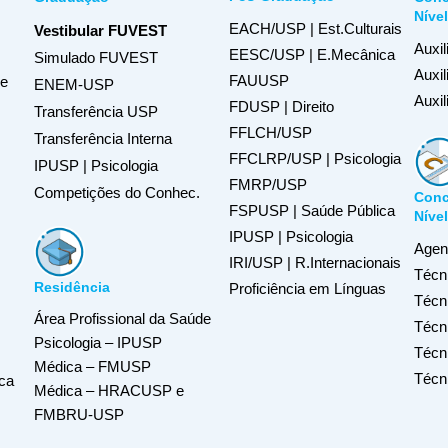
Níve
EACH/USP | Est.Culturais
Vestibular FUVEST
Auxil
EESC/USP | E.Mecânica
Simulado FUVEST
Auxi
FAUUSP
de
ENEM-USP
Auxil
FDUSP | Direito
Transferência USP
FFLCH/USP
Transferência Interna
FFCLRP/USP | Psicologia
IPUSP | Psicologia
FMRP/USP
Competições do Conhec.
Conc
FSPUSP | Saúde Pública
Níve
IPUSP | Psicologia
Agent
IRI/USP | R.Internacionais
Técn
Residência
Proficiência em Línguas
Técn
Área Profissional da Saúde
Técni
Psicologia – IPUSP
Técn
Médica – FMUSP
Técn
ca
Médica – HRACUSP e
FMBRU-USP