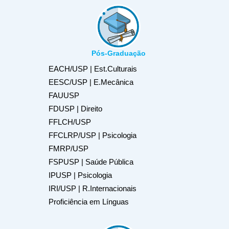
Pós-Graduação
EACH/USP | Est.Culturais
EESC/USP | E.Mecânica
FAUUSP
FDUSP | Direito
FFLCH/USP
FFCLRP/USP | Psicologia
FMRP/USP
FSPUSP | Saúde Pública
IPUSP | Psicologia
IRI/USP | R.Internacionais
Proficiência em Línguas