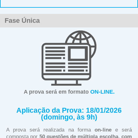
Fase Única
A prova será em formato
O
N
-
L
I
N
E
.
Aplicação da Prova: 18/01/2026
(domingo, às 9h)
A prova será realizada na forma
on-line
e será
composta por
50 questões de múltipla escolha, com