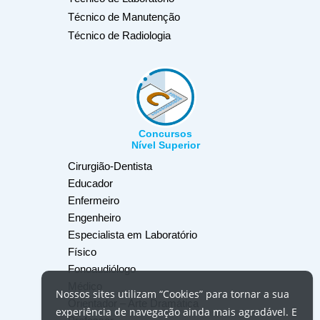
Técnico de Manutenção
Técnico de Radiologia
Concursos
Nível Superior
Cirurgião-Dentista
Educador
Enfermeiro
Engenheiro
Especialista em Laboratório
Físico
Fonoaudiólogo
Médico
Nossos
sites
utilizam
“Cookies”
para tornar a sua
Orientador – Arte Dramática
experiência de navegação ainda mais agradável. E