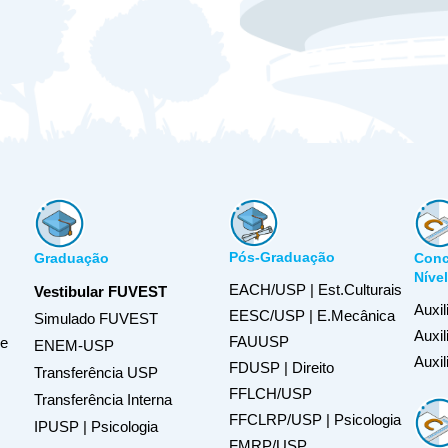
Pós-Graduação
Graduação
Conc
Níve
EACH/USP | Est.Culturais
Vestibular FUVEST
Auxil
EESC/USP | E.Mecânica
Simulado FUVEST
Auxi
FAUUSP
de
ENEM-USP
Auxil
FDUSP | Direito
Transferência USP
FFLCH/USP
Transferência Interna
FFCLRP/USP | Psicologia
IPUSP | Psicologia
FMRP/USP