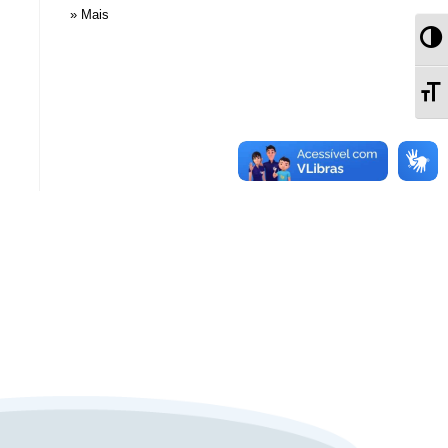
» Mais
Al
Al