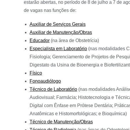
estarão abertas, no período de 8 de julho a 7 de a
de vagas nas funções de:
Auxiliar de Serviços Gerais
Auxiliar de Manutenção/Obras
Educador
(na área de Obstetrícia)
Especialista em Laboratório
(nas modalidades Ca
Fisiologia; Gerenciamento de Projetos de Pesqu
Digestato da Usina de Bioenergia e Biofertiliza
Físico
Fonoaudiólogo
Técnico de Laboratório
(nas modalidades Anális
Audiovisual; Farmácia; Histotecnologia e Técni
Digital com Ênfase em Prótese Dentária; Prátic
Anatômicas e Histomorfológicas; e Bioquímica)
Técnico de Manutenção/Obras
Técnico de Radiologia
(nas áreas de Odontologia