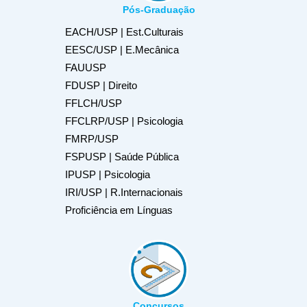
Pós-Graduação
EACH/USP | Est.Culturais
EESC/USP | E.Mecânica
FAUUSP
FDUSP | Direito
FFLCH/USP
FFCLRP/USP | Psicologia
FMRP/USP
FSPUSP | Saúde Pública
IPUSP | Psicologia
IRI/USP | R.Internacionais
Proficiência em Línguas
Concursos