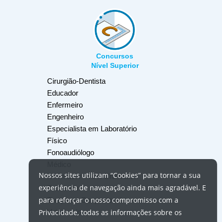
Concursos
Nível Superior
Cirurgião-Dentista
Educador
Enfermeiro
Engenheiro
Especialista em Laboratório
Físico
Fonoaudiólogo
Médico
Nossos
sites
utilizam
“Cookies”
para tornar a sua
Orientador – Arte Dramática
experiência de navegação ainda mais agradável. E
Professor
para reforçar o nosso compromisso com a
Terapeuta Ocupacional
Veterinário
Privacidade, todas as informações sobre os