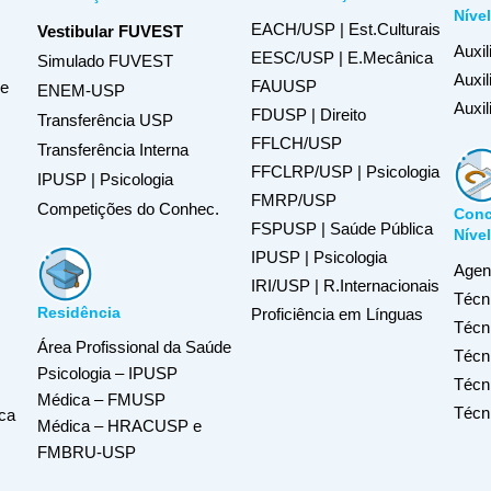
Níve
EACH/USP | Est.Culturais
Vestibular FUVEST
Auxil
EESC/USP | E.Mecânica
Simulado FUVEST
Auxi
FAUUSP
de
ENEM-USP
Auxil
FDUSP | Direito
Transferência USP
FFLCH/USP
Transferência Interna
FFCLRP/USP | Psicologia
IPUSP | Psicologia
FMRP/USP
Competições do Conhec.
Conc
FSPUSP | Saúde Pública
Níve
IPUSP | Psicologia
Agent
IRI/USP | R.Internacionais
Técn
Residência
Proficiência em Línguas
Técn
Área Profissional da Saúde
Técni
Psicologia – IPUSP
Técn
Médica – FMUSP
Técn
ca
Médica – HRACUSP e
FMBRU-USP