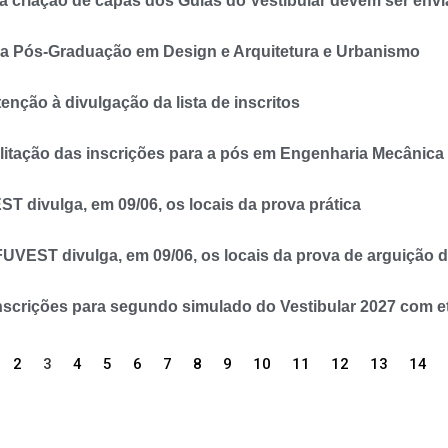
 criação de capas dos Guias do Vestibular devem ser envi
ra Pós-Graduação em Design e Arquitetura e Urbanismo
enção à divulgação da lista de inscritos
itação das inscrições para a pós em Engenharia Mecânica
 divulga, em 09/06, os locais da prova prática
UVEST divulga, em 09/06, os locais da prova de arguição d
crições para segundo simulado do Vestibular 2027 com et
2
3
4
5
6
7
8
9
10
11
12
13
14