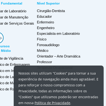
l Fundamental
Nível Superior
Cirurgião-Dentista
iar de Laboratório
Educador
liar de Manutenção
Enfermeiro
iar de Serviços Gerais
Engenheiro
Especialista em Laboratório
Físico
Fonoaudiólogo
ursos
Médico
l Médio
Orientador – Arte Dramática
e de Vigilância
Professor
ico de Enfermagem
Terapeuta Ocupacional
ico em Informática
Nossos
sites
utilizam
“Cookies”
para tornar a sua
Veterinário
co de Laboratório
experiência de navegação ainda mais agradável. E
ico de Manutenção
para reforçar o nosso compromisso com a
ico de Radiologia
Privacidade, todas as informações sobre os
“Cookies”
que utilizamos poderão ser encontradas
em nossa
Política de Privacidade
.