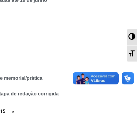
adas até 19 de junho
Al
Al
e memorial/prática
apa de redação corrigida
15
»