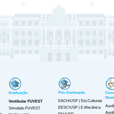
Pós-Graduação
Graduação
Conc
Níve
EACH/USP | Est.Culturais
Vestibular FUVEST
Auxil
EESC/USP | E.Mecânica
Simulado FUVEST
Auxi
FAUUSP
de