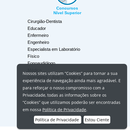
Concursos
Nível Superior
Cirurgião-Dentista
Educador
Enfermeiro
Engenheiro
Especialista em Laboratório
Físico
Fonoaudiólogo
Médico
Nossos
sites
utilizam
“Cookies”
para tornar a sua
Orientador – Arte Dramática
experiência de navegação ainda mais agradável. E
Professor
para reforçar o nosso compromisso com a
Terapeuta Ocupacional
Privacidade, todas as informações sobre os
Veterinário
“Cookies”
que utilizamos poderão ser encontradas
em nossa
Política de Privacidade
.
Crédito das fotos:
USP Imagens
,
Unsplash
,
Política de Privacidade
Estou Ciente
Magnific
e
Canva.com