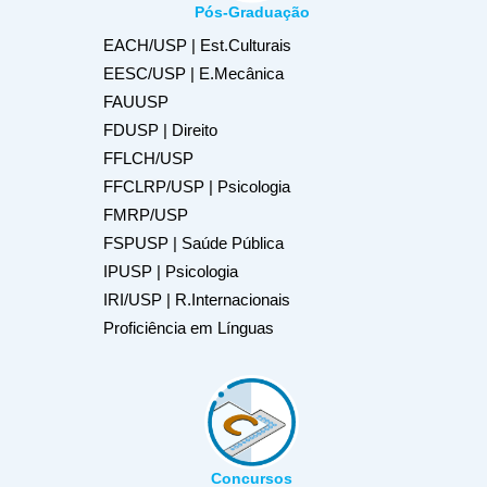
Pós-Graduação
EACH/USP | Est.Culturais
EESC/USP | E.Mecânica
FAUUSP
FDUSP | Direito
FFLCH/USP
FFCLRP/USP | Psicologia
FMRP/USP
FSPUSP | Saúde Pública
IPUSP | Psicologia
IRI/USP | R.Internacionais
Proficiência em Línguas
Concursos