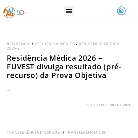
RESIDÊNCIA
/
RESIDÊNCIA MÉDICA
/
RESIDÊNCIA MÉDICA
2026-2
Residência Médica 2026 –
FUVEST divulga resultado (pré-
recurso) da Prova Objetiva
…
COMENTÁRIOS DESATIVADOS
11 DE FEVEREIRO DE 2026
TRANSFERÊNCIA IPUSP 2026
/
TRANSFERÊNCIA USP