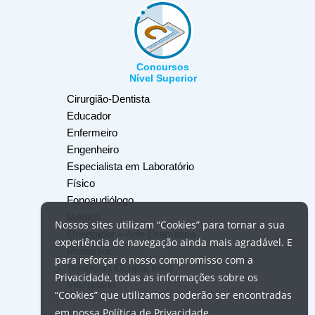
Concursos
Nível Superior
Cirurgião-Dentista
Educador
Enfermeiro
Engenheiro
Especialista em Laboratório
Físico
Fonoaudiólogo
Médico
Nossos
sites
utilizam
“Cookies”
para tornar a sua
Orientador – Arte Dramática
experiência de navegação ainda mais agradável. E
Professor
para reforçar o nosso compromisso com a
Terapeuta Ocupacional
Privacidade, todas as informações sobre os
Veterinário
“Cookies”
que utilizamos poderão ser encontradas
em nossa
Política de Privacidade
.