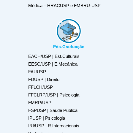
Médica – HRACUSP e FMBRU-USP
Pós-Graduação
EACH/USP | Est.Culturais
EESC/USP | E.Mecânica
FAUUSP
FDUSP | Direito
FFLCH/USP
FFCLRP/USP | Psicologia
FMRP/USP
FSPUSP | Saúde Pública
IPUSP | Psicologia
IRI/USP | R.Internacionais