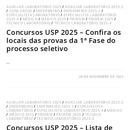
AUXILIAR LABORATORIO 2025
/
AUXILIAR LABORATORIO 2025-2
/
CONCURSOS
/
ENFERMEIRO
/
ENFERMEIRO 2025-3
/
ESPECIALISTA LABORATÓRIO
/
ESPECIALISTA LABORATÓRIO
2025-4
/
MÉDICO
/
MÉDICO 2025
/
PROFEM
/
PROFEM 2025
/
TÉCNICO LABORATÓRIO
/
TÉCNICO LABORATÓRIO 2025-4
Concursos USP 2025 – Confira os
locais das provas da 1ª Fase do
processo seletivo
…
COMENTÁRIOS DESATIVADOS
28 DE NOVEMBRO DE 2025
AUXILIAR LABORATORIO 2025
/
AUXILIAR LABORATORIO 2025-2
/
ENFERMEIRO
/
ENFERMEIRO 2025-3
/
ESPECIALISTA
LABORATÓRIO
/
ESPECIALISTA LABORATÓRIO 2025-4
/
MÉDICO
/
MÉDICO 2025
/
PROFEM
/
PROFEM 2025
/
TÉCNICO
LABORATÓRIO
/
TÉCNICO LABORATÓRIO 2025-4
Concursos USP 2025 – Lista de