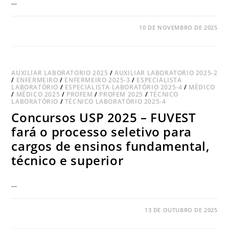
…
COMENTÁRIOS DESATIVADOS
10 DE NOVEMBRO DE 2025
AUXILIAR LABORATORIO 2025
/
AUXILIAR LABORATORIO 2025-2
/
ENFERMEIRO
/
ENFERMEIRO 2025-3
/
ESPECIALISTA
LABORATÓRIO
/
ESPECIALISTA LABORATÓRIO 2025-4
/
MÉDICO
/
MÉDICO 2025
/
PROFEM
/
PROFEM 2025
/
TÉCNICO
LABORATÓRIO
/
TÉCNICO LABORATÓRIO 2025-4
Concursos USP 2025 – FUVEST
fará o processo seletivo para
cargos de ensinos fundamental,
técnico e superior
…
COMENTÁRIOS DESATIVADOS
13 DE OUTUBRO DE 2025