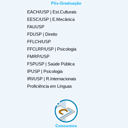
Pós-Graduação
EACH/USP | Est.Culturais
EESC/USP | E.Mecânica
FAUUSP
FDUSP | Direito
FFLCH/USP
FFCLRP/USP | Psicologia
FMRP/USP
FSPUSP | Saúde Pública
IPUSP | Psicologia
IRI/USP | R.Internacionais
Proficiência em Línguas
Concursos