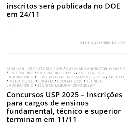
inscritos será publicada no DOE
em 24/11
…
COMENTÁRIOS DESATIVADOS
24 DE NOVEMBRO DE 2025
AUXILIAR LABORATORIO 2025
/
AUXILIAR LABORATORIO 2025-2
/
ENFERMEIRO
/
ENFERMEIRO 2025-3
/
ESPECIALISTA
LABORATÓRIO
/
ESPECIALISTA LABORATÓRIO 2025-4
/
MÉDICO
/
MÉDICO 2025
/
PROFEM
/
PROFEM 2025
/
TÉCNICO
LABORATÓRIO
/
TÉCNICO LABORATÓRIO 2025-4
Concursos USP 2025 – Inscrições
para cargos de ensinos
fundamental, técnico e superior
terminam em 11/11