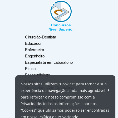
Concursos
Nível Superior
Cirurgião-Dentista
Educador
Enfermeiro
Engenheiro
Especialista em Laboratório
Físico
Fonoaudiólogo
Médico
Nossos
sites
utilizam
“Cookies”
para tornar a sua
Orientador – Arte Dramática
experiência de navegação ainda mais agradável. E
Professor
para reforçar o nosso compromisso com a
Terapeuta Ocupacional
Privacidade, todas as informações sobre os
Veterinário
“Cookies”
que utilizamos poderão ser encontradas
em nossa
Política de Privacidade
.