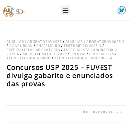
AUXILIAR LABORATORIO 2025
/
AUXILIAR LABORATORIO 2025-2
/
CONCURSOS
/
ENFERMEIRO
/
ENFERMEIRO 2025-3
/
ESPECIALISTA LABORATÓRIO
/
ESPECIALISTA LABORATÓRIO
2025-4
/
MÉDICO
/
MÉDICO 2025
/
PROFEM
/
PROFEM 2025
/
TÉCNICO LABORATÓRIO
/
TÉCNICO LABORATÓRIO 2025-4
Concursos USP 2025 – FUVEST
divulga gabarito e enunciados
das provas
…
COMENTÁRIOS DESATIVADOS
8 DE DEZEMBRO DE 2025