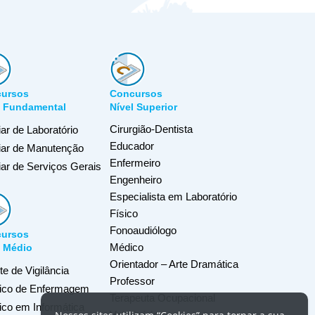
ursos
Concursos
l Fundamental
Nível Superior
Cirurgião-Dentista
iar de Laboratório
Educador
liar de Manutenção
Enfermeiro
iar de Serviços Gerais
Engenheiro
Especialista em Laboratório
Físico
Fonoaudiólogo
ursos
Médico
l Médio
Orientador – Arte Dramática
e de Vigilância
Professor
ico de Enfermagem
Terapeuta Ocupacional
ico em Informática
Veterinário