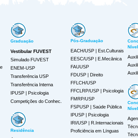
Pós-Graduação
Graduação
Conc
Níve
EACH/USP | Est.Culturais
Vestibular FUVEST
Auxil
EESC/USP | E.Mecânica
Simulado FUVEST
Auxi
FAUUSP
de
ENEM-USP
Auxil
FDUSP | Direito
Transferência USP
FFLCH/USP
Transferência Interna
FFCLRP/USP | Psicologia
IPUSP | Psicologia
FMRP/USP
Competições do Conhec.
Conc
FSPUSP | Saúde Pública
Níve
IPUSP | Psicologia
Agent
IRI/USP | R.Internacionais
Técn
Residência
Proficiência em Línguas
Técn