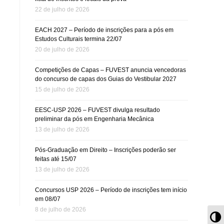
22 de julho de 2026
EACH 2027 – Período de inscrições para a pós em
Estudos Culturais termina 22/07
20 de julho de 2026
Competições de Capas – FUVEST anuncia vencedoras
do concurso de capas dos Guias do Vestibular 2027
15 de julho de 2026
EESC-USP 2026 – FUVEST divulga resultado
preliminar da pós em Engenharia Mecânica
13 de julho de 2026
Pós-Graduação em Direito – Inscrições poderão ser
feitas até 15/07
13 de julho de 2026
Concursos USP 2026 – Período de inscrições tem início
em 08/07
8 de julho de 2026
Al