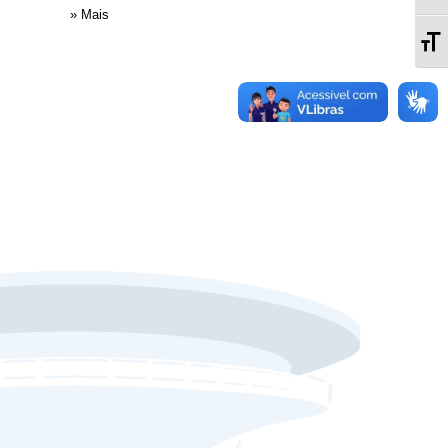
» Mais
Al