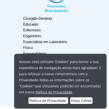
Concursos
Nível Superior
Cirurgião-Dentista
Educador
Enfermeiro
Engenheiro
Especialista em Laboratório
Físico
Fonoaudiólogo
Médico
Nossos
sites
utilizam
“Cookies”
para tornar a sua
Orientador – Arte Dramática
experiência de navegação ainda mais agradável. E
Professor
para reforçar o nosso compromisso com a
Terapeuta Ocupacional
Privacidade, todas as informações sobre os
Veterinário
“Cookies”
que utilizamos poderão ser encontradas
em nossa
Política de Privacidade
.
Crédito das fotos:
USP Imagens
,
Unsplash
,
Política de Privacidade
Estou Ciente
Magnific
e
Canva.com