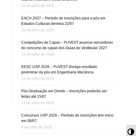
22 de julho de 2026
EACH 2027 – Período de inscrições para a pós em
Estudos Culturais termina 22/07
20 de julho de 2026
Competições de Capas – FUVEST anuncia vencedoras
do concurso de capas dos Guias do Vestibular 2027
15 de julho de 2026
EESC-USP 2026 – FUVEST divulga resultado
preliminar da pós em Engenharia Mecânica
13 de julho de 2026
Pós-Graduação em Direito – Inscrições poderão ser
feitas até 15/07
13 de julho de 2026
Concursos USP 2026 – Período de inscrições tem início
em 08/07
8 de julho de 2026
Al