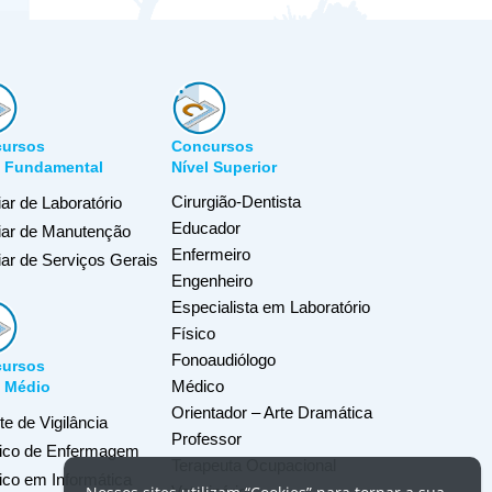
ursos
Concursos
l Fundamental
Nível Superior
Cirurgião-Dentista
iar de Laboratório
Educador
liar de Manutenção
Enfermeiro
iar de Serviços Gerais
Engenheiro
Especialista em Laboratório
Físico
Fonoaudiólogo
ursos
Médico
l Médio
Orientador – Arte Dramática
e de Vigilância
Professor
ico de Enfermagem
Terapeuta Ocupacional
ico em Informática
Veterinário