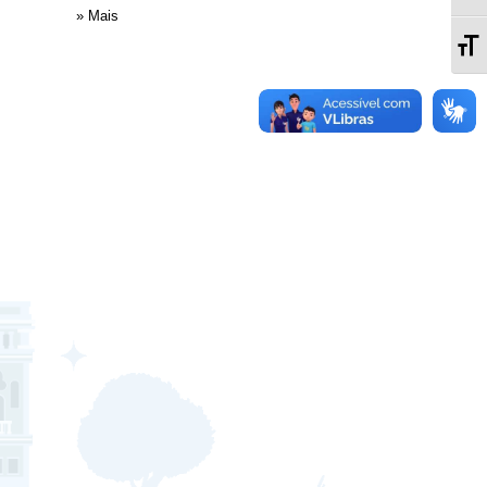
» Mais
Al