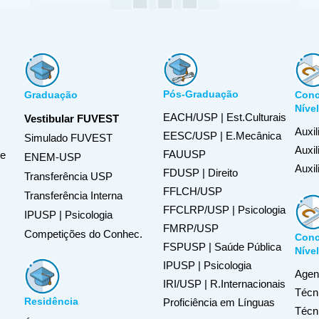
Pós-Graduação
Graduação
Conc
Níve
EACH/USP | Est.Culturais
Vestibular FUVEST
Auxil
EESC/USP | E.Mecânica
Simulado FUVEST
Auxi
FAUUSP
de
ENEM-USP
Auxil
FDUSP | Direito
Transferência USP
FFLCH/USP
Transferência Interna
FFCLRP/USP | Psicologia
IPUSP | Psicologia
FMRP/USP
Competições do Conhec.
Conc
FSPUSP | Saúde Pública
Níve
IPUSP | Psicologia
Agent
IRI/USP | R.Internacionais
Técn
Residência
Proficiência em Línguas
Técn