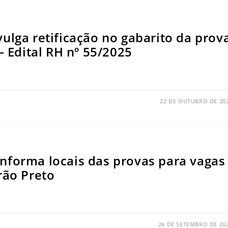
ulga retificação no gabarito da prov
– Edital RH nº 55/2025
22 DE OUTUBRO DE 20
nforma locais das provas para vagas
rão Preto
26 DE SETEMBRO DE 20