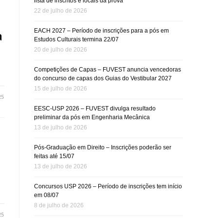
lista de inscritos e locais da prova
22 de julho de 2026
EACH 2027 – Período de inscrições para a pós em
a
Estudos Culturais termina 22/07
20 de julho de 2026
Competições de Capas – FUVEST anuncia vencedoras
do concurso de capas dos Guias do Vestibular 2027
15 de julho de 2026
25
EESC-USP 2026 – FUVEST divulga resultado
preliminar da pós em Engenharia Mecânica
13 de julho de 2026
Pós-Graduação em Direito – Inscrições poderão ser
feitas até 15/07
13 de julho de 2026
Concursos USP 2026 – Período de inscrições tem início
em 08/07
8 de julho de 2026
25