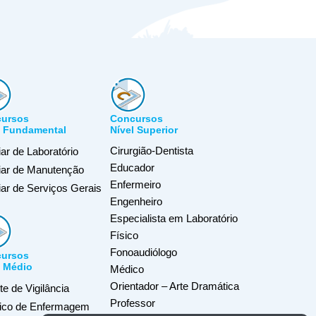
ursos
Concursos
l Fundamental
Nível Superior
Cirurgião-Dentista
iar de Laboratório
Educador
liar de Manutenção
Enfermeiro
iar de Serviços Gerais
Engenheiro
Especialista em Laboratório
Físico
Fonoaudiólogo
ursos
l Médio
Médico
Orientador – Arte Dramática
e de Vigilância
Professor
ico de Enfermagem