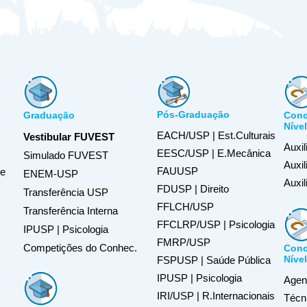
Pós-Graduação
Graduação
Conc
Níve
EACH/USP | Est.Culturais
Vestibular FUVEST
Auxil
EESC/USP | E.Mecânica
Simulado FUVEST
Auxi
FAUUSP
de
ENEM-USP
Auxil
FDUSP | Direito
Transferência USP
FFLCH/USP
Transferência Interna
FFCLRP/USP | Psicologia
IPUSP | Psicologia
FMRP/USP
Competições do Conhec.
Conc
Níve
FSPUSP | Saúde Pública
IPUSP | Psicologia
Agent
IRI/USP | R.Internacionais
Técn