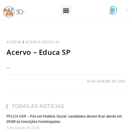
ACERVO
/
ACERVO EDUCA SP
Acervo – Educa SP
…
COMENTÁRIOS DESATIVADOS
16 DE JANEIRO DE 2025
TODAS AS NOTÍCIAS
FFLCH USP – Pós em História Social: candidatos devem ficar atento em
05/08 às inscrições homologadas
5 de agosto de 2026