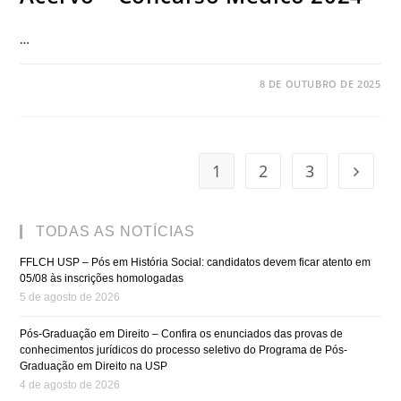
…
COMENTÁRIOS DESATIVADOS
8 DE OUTUBRO DE 2025
1
2
3
TODAS AS NOTÍCIAS
FFLCH USP – Pós em História Social: candidatos devem ficar atento em
05/08 às inscrições homologadas
5 de agosto de 2026
Pós-Graduação em Direito – Confira os enunciados das provas de
conhecimentos jurídicos do processo seletivo do Programa de Pós-
Graduação em Direito na USP
4 de agosto de 2026