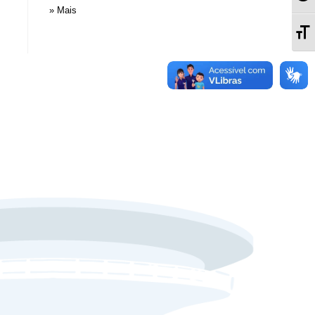
» Mais
Al