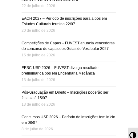
22 de julho de 2026
EACH 2027 – Período de inscrições para a pós em
Estudos Culturais termina 22/07
20 de julho de 2026
Competições de Capas – FUVEST anuncia vencedoras
do concurso de capas dos Guias do Vestibular 2027
15 de julho de 2026
EESC-USP 2026 – FUVEST divulga resultado
preliminar da pós em Engenharia Mecânica
13 de julho de 2026
Pós-Graduação em Direito – Inscrições poderão ser
feitas até 15/07
13 de julho de 2026
Concursos USP 2026 – Período de inscrições tem início
em 08/07
8 de julho de 2026
Al