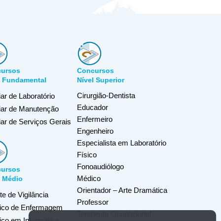
ursos
Concursos
l Fundamental
Nível Superior
Cirurgião-Dentista
iar de Laboratório
Educador
liar de Manutenção
Enfermeiro
iar de Serviços Gerais
Engenheiro
Especialista em Laboratório
Físico
Fonoaudiólogo
ursos
Médico
l Médio
Orientador – Arte Dramática
e de Vigilância
Professor
ico de Enfermagem
Terapeuta Ocupacional
ico em Informática