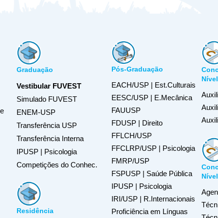
Pós-Graduação
Graduação
Conc
Níve
EACH/USP | Est.Culturais
Vestibular FUVEST
Auxil
EESC/USP | E.Mecânica
Simulado FUVEST
Auxi
FAUUSP
de
ENEM-USP
Auxil
FDUSP | Direito
Transferência USP
FFLCH/USP
Transferência Interna
FFCLRP/USP | Psicologia
IPUSP | Psicologia
FMRP/USP
Competições do Conhec.
Conc
FSPUSP | Saúde Pública
Níve
IPUSP | Psicologia
Agent
IRI/USP | R.Internacionais
Técn
Residência
Proficiência em Línguas
Técn