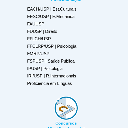
EACH/USP | Est.Culturais
EESC/USP | E.Mecânica
FAUUSP
FDUSP | Direito
FFLCH/USP
FFCLRP/USP | Psicologia
FMRP/USP
FSPUSP | Saúde Pública
IPUSP | Psicologia
IRI/USP | R.Internacionais
Proficiência em Línguas
Concursos