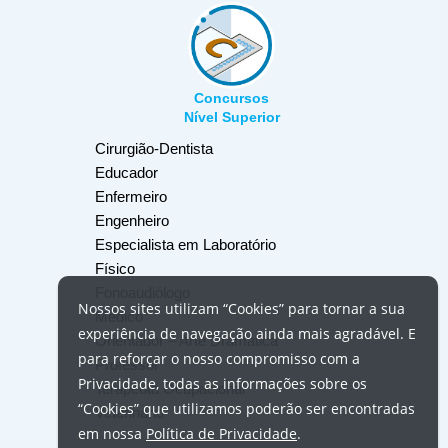
Concursos
Nível Superior
Cirurgião-Dentista
Educador
Enfermeiro
Engenheiro
Especialista em Laboratório
Físico
Fonoaudiólogo
Nossos
sites
utilizam
“Cookies”
para tornar a sua
Médico
experiência de navegação ainda mais agradável. E
Orientador – Arte Dramática
para reforçar o nosso compromisso com a
Professor
Privacidade, todas as informações sobre os
Terapeuta Ocupacional
“Cookies”
que utilizamos poderão ser encontradas
Veterinário
em nossa
Política de Privacidade
.