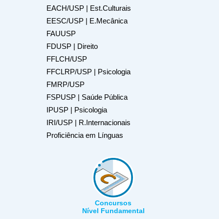
EACH/USP | Est.Culturais
EESC/USP | E.Mecânica
FAUUSP
FDUSP | Direito
FFLCH/USP
FFCLRP/USP | Psicologia
FMRP/USP
FSPUSP | Saúde Pública
IPUSP | Psicologia
IRI/USP | R.Internacionais
Proficiência em Línguas
Concursos
Nível Fundamental