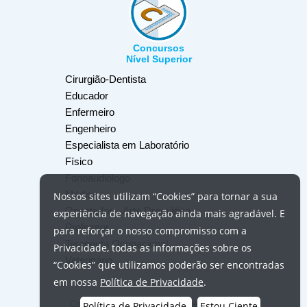
Concursos
Nível Superior
Cirurgião-Dentista
Educador
Enfermeiro
Engenheiro
Especialista em Laboratório
Físico
Fonoaudiólogo
Médico
Nossos
sites
utilizam
“Cookies”
para tornar a sua
Orientador – Arte Dramática
experiência de navegação ainda mais agradável. E
Professor
para reforçar o nosso compromisso com a
Terapeuta Ocupacional
Privacidade, todas as informações sobre os
Veterinário
“Cookies”
que utilizamos poderão ser encontradas
em nossa
Política de Privacidade
.
Crédito das fotos:
USP Imagens
,
Unsplash
,
Política de Privacidade
Estou Ciente