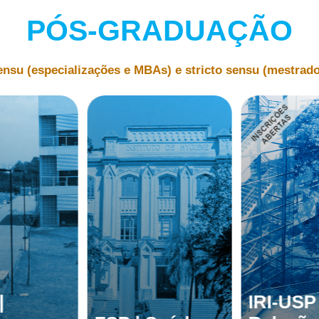
PÓS-GRADUAÇÃO
ensu (especializações e MBAs) e stricto sensu (mestrado
|
IRI-USP 