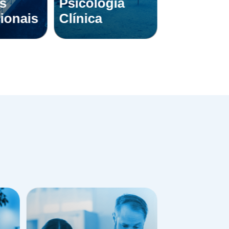
s
Psicologia
Engenhar
ionais
Clínica
Mecânica