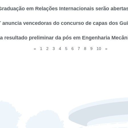
-Graduação em Relações Internacionais serão aberta
anuncia vencedoras do concurso de capas dos Guia
 resultado preliminar da pós em Engenharia Mecân
«
1
2
3
4
5
6
7
8
9
10
»