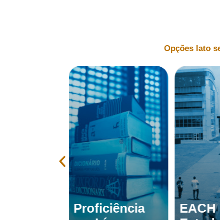
Opções lato s
Proficiência
EACH 