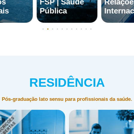
os
FSP | Saúde
Relaçõe
ais
Pública
Internac
RESIDÊNCIA
Pós-graduação lato sensu para profissionais da saúde.