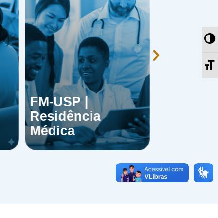
Al
Al
FM-USP |
HRAC/F
Residência
Residênc
Médica
Médica