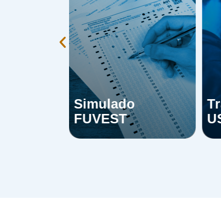
Simulado
Tr
r
FUVEST
U