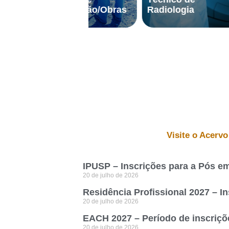
anutenção/Obras
Radiologia
Educad
Visite o Acervo
IPUSP – Inscrições para a Pós em 
20 de julho de 2026
Residência Profissional 2027 – In
20 de julho de 2026
EACH 2027 – Período de inscriçõ
20 de julho de 2026