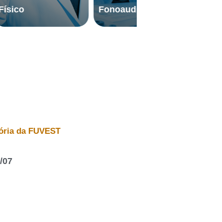
Fonoaudiólogo
Obras
ória da
F
U
V
E
S
T
/07