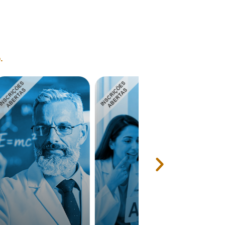
.
Auxiliar de
Manutenção /