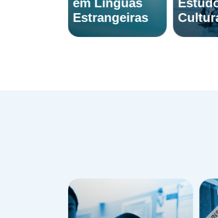
P |
em Línguas
Estud
to
Estrangeiras
Cultur