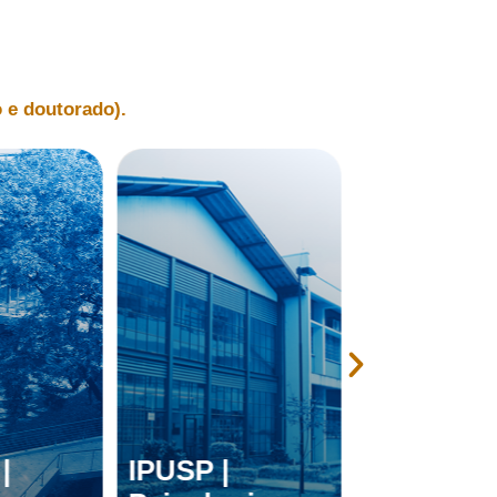
 e doutorado).
|
IPUSP |
EESC-USP