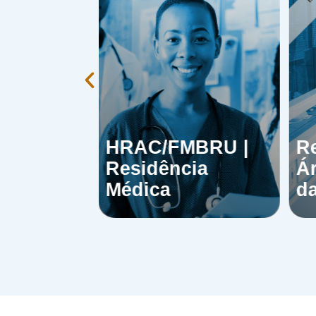
|
HRAC/FMBRU |
R
ia
Residência
Ár
Médica
d