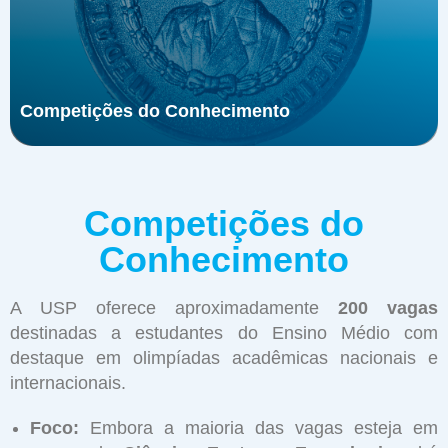
Competições do Conhecimento
Competições do
Conhecimento
A USP oferece aproximadamente
200 vagas
destinadas a estudantes do Ensino Médio com
destaque em olimpíadas acadêmicas nacionais e
internacionais.
Foco:
Embora a maioria das vagas esteja em