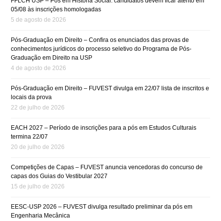
FFLCH USP – Pós em História Social: candidatos devem ficar atento em
05/08 às inscrições homologadas
5 de agosto de 2026
Pós-Graduação em Direito – Confira os enunciados das provas de
conhecimentos jurídicos do processo seletivo do Programa de Pós-
Graduação em Direito na USP
4 de agosto de 2026
Pós-Graduação em Direito – FUVEST divulga em 22/07 lista de inscritos e
locais da prova
22 de julho de 2026
EACH 2027 – Período de inscrições para a pós em Estudos Culturais
termina 22/07
20 de julho de 2026
Competições de Capas – FUVEST anuncia vencedoras do concurso de
capas dos Guias do Vestibular 2027
15 de julho de 2026
EESC-USP 2026 – FUVEST divulga resultado preliminar da pós em
Engenharia Mecânica