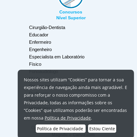
Concursos
Nível Superior
Cirurgião-Dentista
Educador
Enfermeiro
Engenheiro
Especialista em Laboratório
Físico
Fonoaudiólogo
Médico
Nossos
sites
utilizam
“Cookies”
para tornar a sua
Orientador – Arte Dramática
experiência de navegação ainda mais agradável. E
Professor
para reforçar o nosso compromisso com a
Terapeuta Ocupacional
Privacidade, todas as informações sobre os
Veterinário
“Cookies”
que utilizamos poderão ser encontradas
em nossa
Política de Privacidade
.
Crédito das fotos:
USP Imagens
,
Unsplash
,
Política de Privacidade
Estou Ciente
Magnific
e
Canva.com