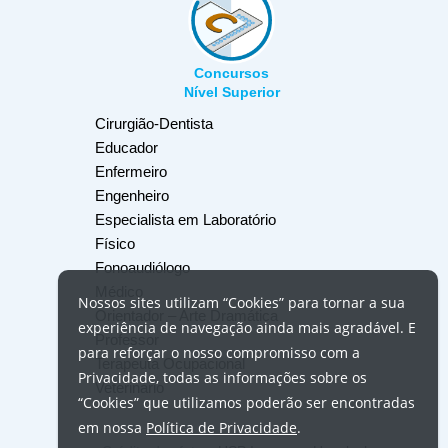
Concursos
Nível Superior
Cirurgião-Dentista
Educador
Enfermeiro
Engenheiro
Especialista em Laboratório
Físico
Fonoaudiólogo
Médico
Nossos
sites
utilizam
“Cookies”
para tornar a sua
Orientador – Arte Dramática
experiência de navegação ainda mais agradável. E
Professor
para reforçar o nosso compromisso com a
Terapeuta Ocupacional
Privacidade, todas as informações sobre os
Veterinário
“Cookies”
que utilizamos poderão ser encontradas
em nossa
Política de Privacidade
.