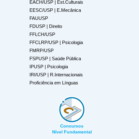
EACH/USP | Est.Culturais
EESC/USP | E.Mecânica
FAUUSP
FDUSP | Direito
FFLCH/USP
FFCLRP/USP | Psicologia
FMRP/USP
FSPUSP | Saúde Pública
IPUSP | Psicologia
IRI/USP | R.Internacionais
Proficiência em Línguas
Concursos
Nível Fundamental