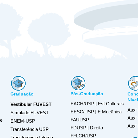
Pós-Graduação
Graduação
Conc
Níve
EACH/USP | Est.Culturais
Vestibular FUVEST
Auxil
EESC/USP | E.Mecânica
Simulado FUVEST
Auxi
FAUUSP
de
ENEM-USP
Auxil
FDUSP | Direito
Transferência USP
FFLCH/USP
Transferência Interna