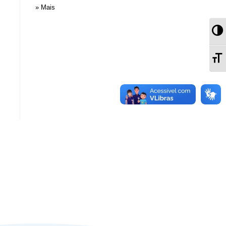
» Mais
Al
Al