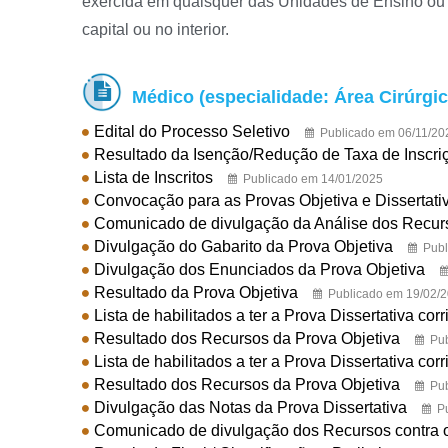
exercida em quaisquer das Unidades de Ensino ou
capital ou no interior.

Médico (especialidade: Área Cirúrgic
Edital do Processo Seletivo
Publicado em 06/11/20
Resultado da Isenção/Redução de Taxa de Inscri
Lista de Inscritos
Publicado em 14/01/2025
Convocação para as Provas Objetiva e Dissertati
Comunicado de divulgação da Análise dos Recursos
Divulgação do Gabarito da Prova Objetiva
Publ
Divulgação dos Enunciados da Prova Objetiva
Resultado da Prova Objetiva
Publicado em 19/02/
Lista de habilitados a ter a Prova Dissertativa corr
Resultado dos Recursos da Prova Objetiva
Pu
Lista de habilitados a ter a Prova Dissertativa corr
Resultado dos Recursos da Prova Objetiva
Pu
Divulgação das Notas da Prova Dissertativa
P
Comunicado de divulgação dos Recursos contra o