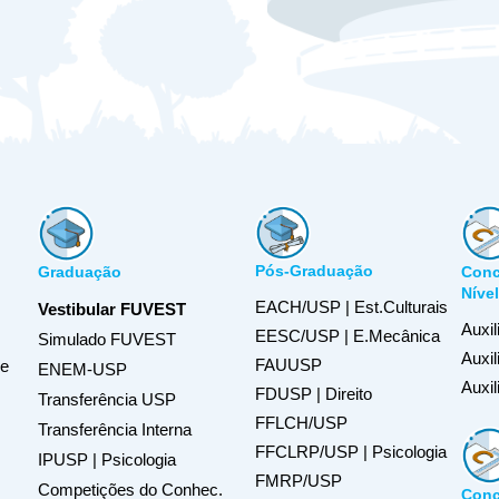
Pós-Graduação
Graduação
Conc
Níve
EACH/USP | Est.Culturais
Vestibular FUVEST
Auxil
EESC/USP | E.Mecânica
Simulado FUVEST
Auxi
FAUUSP
de
ENEM-USP
Auxil
FDUSP | Direito
Transferência USP
FFLCH/USP
Transferência Interna
FFCLRP/USP | Psicologia
IPUSP | Psicologia
FMRP/USP
Competições do Conhec.
Conc