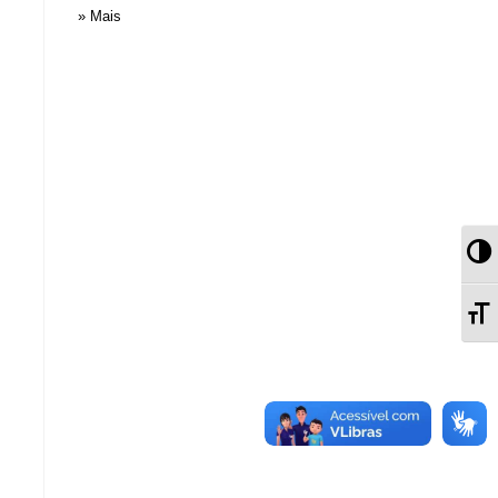
» Mais
Al
Al