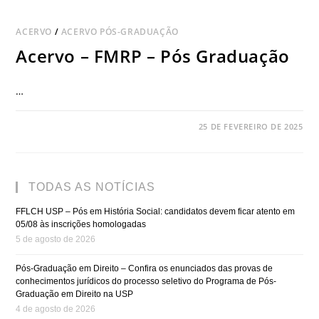
ACERVO
/
ACERVO PÓS-GRADUAÇÃO
Acervo – FMRP – Pós Graduação
…
COMENTÁRIOS DESATIVADOS
25 DE FEVEREIRO DE 2025
TODAS AS NOTÍCIAS
FFLCH USP – Pós em História Social: candidatos devem ficar atento em
05/08 às inscrições homologadas
5 de agosto de 2026
Pós-Graduação em Direito – Confira os enunciados das provas de
conhecimentos jurídicos do processo seletivo do Programa de Pós-
Graduação em Direito na USP
4 de agosto de 2026